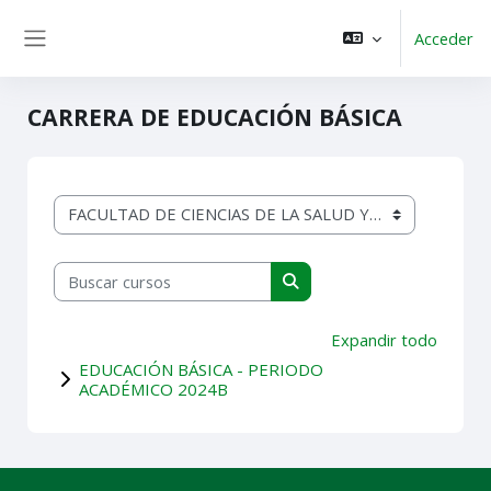
Salta al contenido principal
Acceder
Panel lateral
CARRERA DE EDUCACIÓN BÁSICA
Categorías
Buscar cursos
Buscar cursos
Expandir todo
EDUCACIÓN BÁSICA - PERIODO
ACADÉMICO 2024B