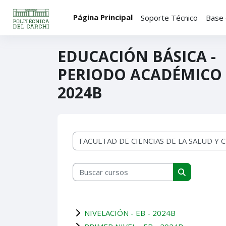
Salta al contenido principal
Página Principal
Soporte Técnico
Base 
EDUCACIÓN BÁSICA -
PERIODO ACADÉMICO
2024B
Categorías
Buscar cursos
Buscar curs
NIVELACIÓN - EB - 2024B