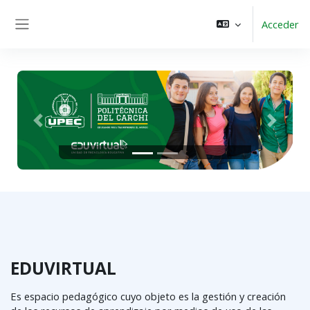
Salta al contenido principal
Acceder
Panel lateral
Anterior
Siguient
EDUVIRTUAL
Es espacio pedagógico cuyo objeto es la gestión y creación